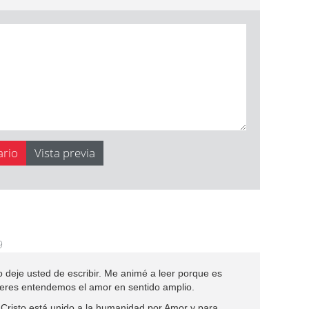
9
 deje usted de escribir. Me animé a leer porque es
jeres entendemos el amor en sentido amplio.
" Cristo está unido a la humanidad por Amor y para