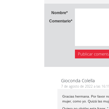
Nombre
*
Comentario
*
Gioconda Colella
7 de agosto de 2022 a las 16:1
Gracias hermana. Por favor no
mujer, como yo. Quizá las mu
Quiero no olvidar esta frase: 