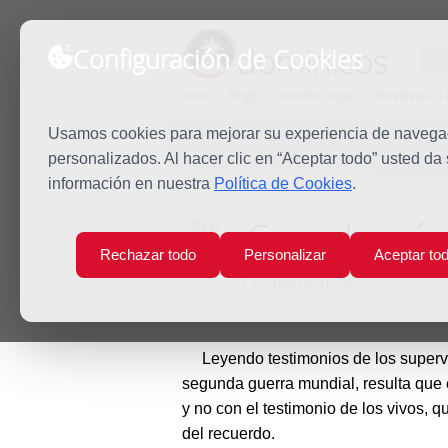
dominicos
Configuración de Cookies
Inicio
Blogs
Con otros ojos
¿Se volverá a 
Usamos cookies para mejorar su experiencia de navegaci
personalizados. Al hacer clic en “Aceptar todo” usted da
información en nuestra
Política de Cookies
.
¿Se volverá 
20
Abr
Rechazar todo
Personalizar
Aceptar to
2019
3 comentarios
Leyendo testimonios de los superviv
segunda guerra mundial, resulta que
y no con el testimonio de los vivos, 
del recuerdo.