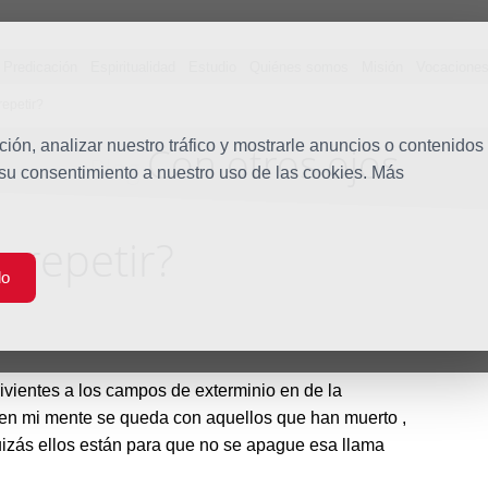
Predicación
Espiritualidad
Estudio
Quiénes somos
Misión
Vocacione
repetir?
ón, analizar nuestro tráfico y mostrarle anuncios o contenidos
Con otros ojos
Blog
 su consentimiento a nuestro uso de las cookies. Más
a repetir?
do
ientes a los campos de exterminio en de la
 en mi mente se queda con aquellos que han muerto ,
quizás ellos están para que no se apague esa llama