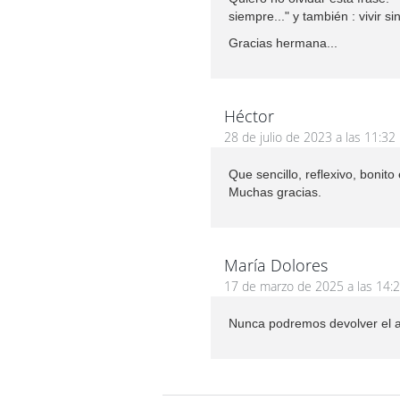
siempre..." y también : vivir si
Gracias hermana...
Héctor
28 de julio de 2023 a las 11:32
Que sencillo, reflexivo, bonito
Muchas gracias.
María Dolores
17 de marzo de 2025 a las 14:
Nunca podremos devolver el a