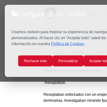
dominicos
Configuración de Cookies
Inicio
Blogs
Con otros ojos
Usamos cookies para mejorar su experiencia de navegaci
personalizados. Al hacer clic en “Aceptar todo” usted da
información en nuestra
Política de Cookies
.
Pequeño cuento
31
May
Rechazar todo
Personalizar
Aceptar to
1 comentarios
2020
Pequeño cuento de pentecostés
Resoplaban.
Resoplaban esforzados con un empeño 
dominarlas. Investigaban mirando fij