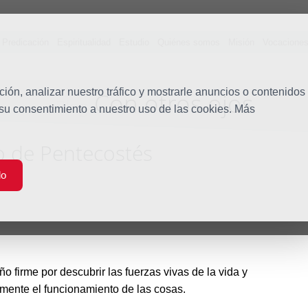
Predicación
Espiritualidad
Estudio
Quiénes somos
Misión
Vocacione
ón, analizar nuestro tráfico y mostrarle anuncios o contenidos
Con otros ojos
Blog
 su consentimiento a nuestro uso de las cookies. Más
 de Pentecostés
do
firme por descubrir las fuerzas vivas de la vida y
amente el funcionamiento de las cosas.