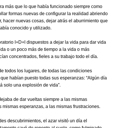
ra más que lo que había funcionado siempre como
llar formas nuevas de configurar la realidad abriendo
, hacer nuevas cosas, dejar atrás el aburrimiento que
abía conocido y utilizado.
ratorio I+D+I dispuestos a dejar la vida para dar vida
vida o un poco más de tiempo a la vida o más
ían concentrados, fieles a su trabajo todo el día.
e todos los lugares, de todas las condiciones
 que habían puesto todas sus esperanzas: “Algún día
rá solo una explosión de vida”.
dejaba de dar vueltas siempre a las mismas
as mismas esperanzas, a las mismas frustraciones.
s descubrimientos, el azar visitó un día el
artamento cayó de repente al suelo, como fulminado