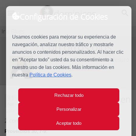
dominicos
Configuración de Cookies
Ir a Blogs
Usamos cookies para mejorar su experiencia de
Con otros ojos
navegación, analizar nuestro tráfico y mostrarle
Blog
anuncios o contenidos personalizados. Al hacer clic
de Sor María Dolores Pérez Mesuro
en “Aceptar todo” usted da su consentimiento a
Sobre el autor
nuestro uso de las cookies. Más información en
nuestra
Política de Cookies
.
Rechazar todo
Vivir, sencillamente vivir, en
31
Ago
las manos de Dios
Personalizar
2017
2 comentarios
Aceptar todo
Proverbios 30, 7-9
: