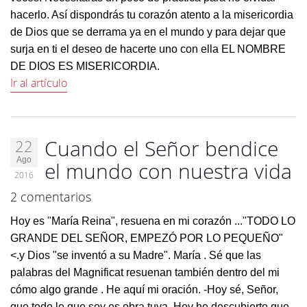
hacerlo. Así dispondrás tu corazón atento a la misericordia
de Dios que se derrama ya en el mundo y para dejar que
surja en ti el deseo de hacerte uno con ella EL NOMBRE
DE DIOS ES MISERICORDIA.
Ir al artículo
Cuando el Señor bendice
22
Ago
el mundo con nuestra vida
2016
2 comentarios
Hoy es "María Reina", resuena en mi corazón ..."TODO LO
GRANDE DEL SEÑOR, EMPEZÓ POR LO PEQUEÑO"
<.
y Dios "se inventó a su Madre". María . Sé que las
palabras del Magnificat resuenan también dentro del mi
cómo algo grande . He aquí mi oración. -Hoy sé, Señor,
que todo lo que soy es obra tuya. Hoy he descubierto que