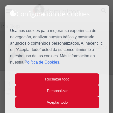
dominicos
Configuración de Cookies
Ir a Blogs
Usamos cookies para mejorar su experiencia de
Con otros ojos
navegación, analizar nuestro tráfico y mostrarle
Blog
anuncios o contenidos personalizados. Al hacer clic
de Sor María Dolores Pérez Mesuro
en “Aceptar todo” usted da su consentimiento a
Sobre el autor
nuestro uso de las cookies. Más información en
nuestra
Política de Cookies
.
Rechazar todo
¿Qué decir...?
4
Jul
Personalizar
2013
4 comentarios
Aceptar todo