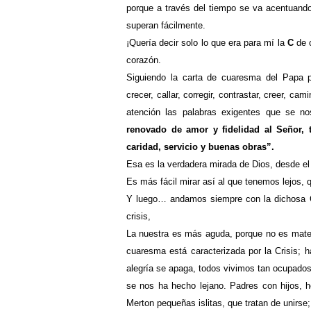
porque a través del tiempo se va acentuand
superan fácilmente.
¡Quería decir solo lo que era para mí la
C
de c
corazón.
Siguiendo la carta de cuaresma del Papa p
crecer, callar, corregir, contrastar, creer, c
atención las palabras exigentes que se no
renovado de amor y fidelidad al Señor, 
caridad, servicio y buenas obras”.
Esa es la verdadera mirada de Dios, desde e
Es más fácil mirar así al que tenemos lejos, 
Y luego… andamos siempre con la dichosa C
crisis,
La nuestra es más aguda, porque no es materi
cuaresma está caracterizada por la Crisis; 
alegría se apaga, todos vivimos tan ocupados,
se nos ha hecho lejano. Padres con hijos, h
Merton pequeñas islitas, que tratan de unirse;