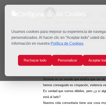
dominicos
Configuración de Cookies
Inicio
Blogs
Con otros ojos
Reflexión esp
Usamos cookies para mejorar su experiencia de navegaci
personalizados. Al hacer clic en “Aceptar todo” usted da
información en nuestra
Política de Cookies
.
Reflexión e
15
Mar
Rechazar todo
Personalizar
Aceptar to
2012
3 comentarios
¡
Cuánto cuesta!, vivir realmente coherentes 
Vivimos en un mundo que tendría que ser no 
hemos conseguido es crispación, violencia ver
Es verdad que somos débiles, pero ¿y si alg
está al lado?
Nuestra vida comunitaria tiene una cosa muy