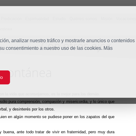
Predicación
Espiritualidad
Estudio
Quiénes somos
Misión
Vocacione
ontánea
ón, analizar nuestro tráfico y mostrarle anuncios o contenidos
Con otros ojos
Blog
 su consentimiento a nuestro uso de las cookies. Más
spontánea
do
con la vida que aconsejamos; es la mejor para los demás.
sólo pura comprensión, compasión y misericordia, y lo único que
bal, y desinterés por los otros.
uien en algún momento se pudiese poner en los zapatos del que
 buena, ante todo tratar de vivir en fraternidad, pero muy dura