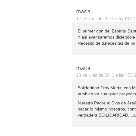
maría
12 de abril de 2013 a las 13:10
El primer don del Espíritu Sant
Y asi avanzaremos diciendole
Necesito de ti,necesitas de mí
maría
23 de junio de 2013 a las 15:35
Solidaridad Fray Martin con 
tambien en cualquier proyecto
Nuestro Padre el Dios de Jes
hacer lo mismo nosotros, con
verdadera SOlLIDARIDAD.....u