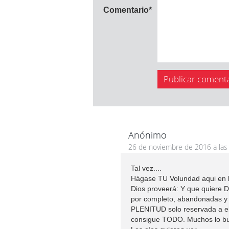
Comentario
*
Anónimo
26 de noviembre de 2016 a las
Tal vez....
Hágase TU Volundad aqui en la
Dios proveerá: Y que quiere D
por completo, abandonadas y r
PLENITUD solo reservada a e
consigue TODO. Muchos lo bu