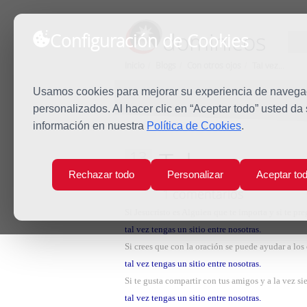
dominicos
Configuración de Cookies
Inicio
Blogs
Con otros ojos
Tal vez...
Usamos cookies para mejorar su experiencia de navegaci
personalizados. Al hacer clic en “Aceptar todo” usted da
información en nuestra
Política de Cookies
.
Tal vez...
13
Sep
Rechazar todo
Personalizar
Aceptar to
2009
1 comentarios
Si Jesucristo es Alguien que te importa y si te pre
tal vez tengas un sitio entre nosotras.
Si crees que con la oración se puede ayudar a los 
tal vez tengas un sitio entre nosotras.
Si te gusta compartir con tus amigos y a la vez sie
tal vez tengas un sitio entre nosotras.