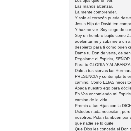
Los ojos quieren ver.
Las manos alcanzar.
La mente comprender.
Y solo el corazón puede desve
Jesus Hijo de David ten comp
Y hazme ver. Soy ciego de cor
Soy un hombre bajito como Z
adelantarme y subirme a un ar
despierto para ti como buen c
Dame tu Don de verte, de senti
Regalame el Espiritu, SEÑOR y
Para tu GLORIA Y ALABANZA
Dale a tus siervas las Herm
PRESENCIA y contemplarte en
camino. Como ELIAS necesito 
Apaga nuestro ego para dóciles
En Vos encomiendo mi Espiritu
camino de la vida.
Premia a tus Hijas con la DI
Ustedes nada necesitan, pero 
nosotros. Pidan tambuen por 
que nadie se lo quite.
Que Dios les conceda el Don d