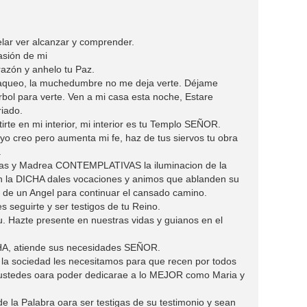
lar ver alcanzar y comprender.
asión de mi
azón y anhelo tu Paz.
aqueo, la muchedumbre no me deja verte. Déjame
bol para verte. Ven a mi casa esta noche, Estare
riado.
rte en mi interior, mi interior es tu Templo SEÑOR.
o creo pero aumenta mi fe, haz de tus siervos tu obra
.
anas y Madrea CONTEMPLATIVAS la iluminacion de la
 la DICHA dales vocaciones y animos que ablanden su
de un Angel para continuar el cansado camino.
 seguirte y ser testigos de tu Reino.
. Hazte presente en nuestras vidas y guianos en el
CHA, atiende sus necesidades SEÑOR.
la sociedad les necesitamos para que recen por todos
ustedes oara poder dedicarae a lo MEJOR como Maria y
e la Palabra oara ser testigas de su testimonio y sean