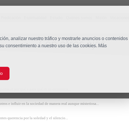
Predicación
Espiritualidad
Estudio
Quiénes somos
Misión
Vocacione
ón, analizar nuestro tráfico y mostrarle anuncios o contenidos
Con otros ojos
Blog
 su consentimiento a nuestro uso de las cookies. Más
do
guntas el por qué y para qué de tu existencia...
otros e influir en la sociedad de manera real aunque misteriosa...
ntes querencia por la soledad y el silencio...