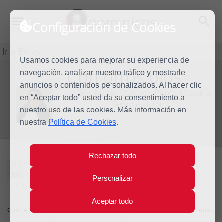
dominicos
Configuración de Cookies
Ir a Blogs
Usamos cookies para mejorar su experiencia de
Con otros ojos
navegación, analizar nuestro tráfico y mostrarle
Blog
anuncios o contenidos personalizados. Al hacer clic
de Sor María Dolores Pérez Mesuro
en “Aceptar todo” usted da su consentimiento a
Sobre el autor
nuestro uso de las cookies. Más información en
nuestra
Política de Cookies
.
Rechazar todo
Un día normal
24
Ene
Personalizar
2011
0 comentarios
Aceptar todo
Con el corazón, todavía lleno por los días vividos,